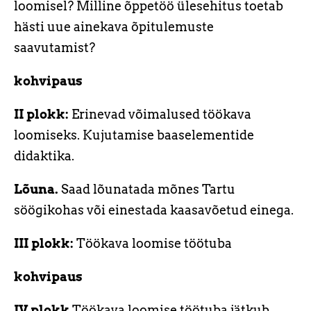
loomisel? Milline õppetöö ülesehitus toetab
hästi uue ainekava õpitulemuste
saavutamist?
kohvipaus
II plokk:
Erinevad võimalused töökava
loomiseks. Kujutamise baaselementide
didaktika.
Lõuna.
Saad lõunatada mõnes Tartu
söögikohas või einestada kaasavõetud einega.
III plokk:
Töökava loomise töötuba
kohvipaus
IV plokk
Töökava loomise töötuba jätkub.