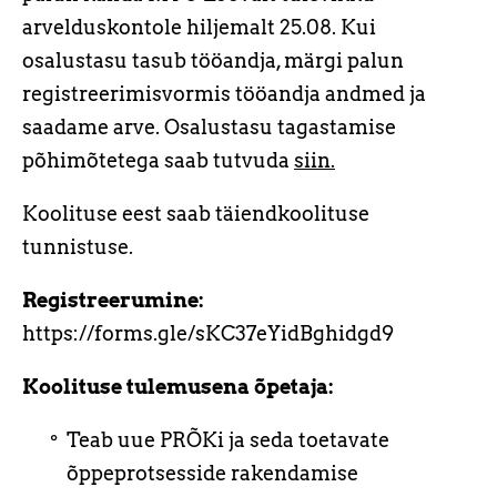
arvelduskontole hiljemalt 25.08. Kui
osalustasu tasub tööandja, märgi palun
registreerimisvormis tööandja andmed ja
saadame arve. Osalustasu tagastamise
põhimõtetega saab tutvuda
siin.
Koolituse eest saab täiendkoolituse
tunnistuse.
Registreerumine:
https://forms.gle/sKC37eYidBghidgd9
Koolituse tulemusena õpetaja:
Teab uue PRÕKi ja seda toetavate
õppeprotsesside rakendamise