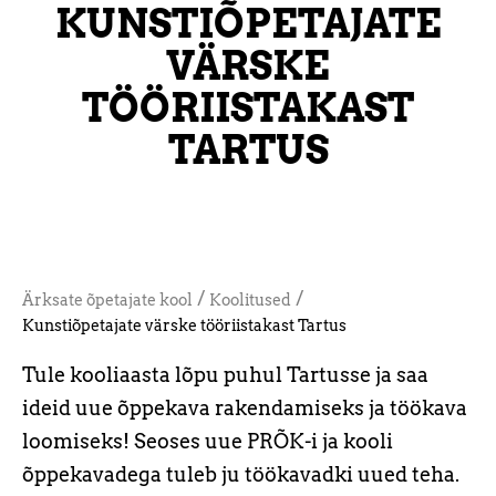
KUNSTIÕPETAJATE
VÄRSKE
TÖÖRIISTAKAST
TARTUS
/
/
Ärksate õpetajate kool
Koolitused
Kunstiõpetajate värske tööriistakast Tartus
Tule kooliaasta lõpu puhul Tartusse ja saa
ideid uue õppekava rakendamiseks ja töökava
loomiseks! Seoses uue PRÕK-i ja kooli
õppekavadega tuleb ju töökavadki uued teha.