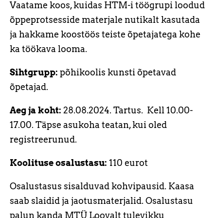
Vaatame koos, kuidas HTM-i töögrupi loodud
õppeprotsesside materjale nutikalt kasutada
ja hakkame koostöös teiste õpetajatega kohe
ka töökava looma.
Sihtgrupp:
põhikoolis kunsti õpetavad
õpetajad.
Aeg ja koht:
28.08.2024. Tartus. Kell 10.00-
17.00. Täpse asukoha teatan, kui oled
registreerunud.
Koolituse osalustasu:
110 eurot
Osalustasus sisalduvad kohvipausid. Kaasa
saab slaidid ja jaotusmaterjalid. Osalustasu
palun kanda MTÜ Loovalt tulevikku